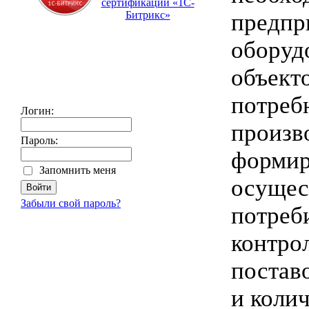
сертификации «1С-
предпр
Битрикс»
оборуд
объект
потреб
Логин:
произв
Пароль:
формир
Запомнить меня
осущес
Забыли свой пароль?
потреб
контро
постав
и коли