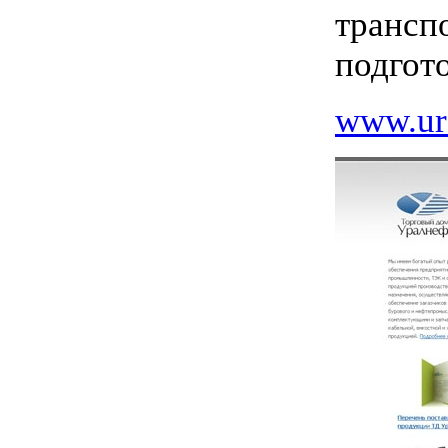
транспо
подгот
www.ura