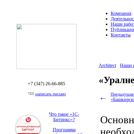
Компания
Деятельнос
Наши рабо
Публикац
Контакты
Architect
Наши 
«Уралне
+7 (347)
26-66-885
написать письмо
←
Предыдущая 
«Башкирск
Что такое «1С-
Основн
Битрикс»?
необхо
Программа