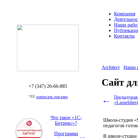
Компания
Деятельнос
Наши рабо
Публикац
Контакты
Architect
Наши 
Сайт дл
+7 (347)
26-66-885
написать письмо
←
Предыдущая 
«Lasselsber
Что такое «1С-
Школа-студия «S
Битрикс»?
педагогов гото
Программа
В школе-студии 