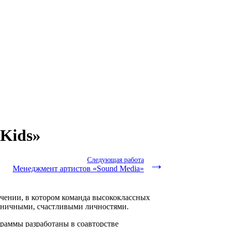
Kids»
Следующая работа
→
Менеджмент артистов «Sound Media»
учении, в котором команда высококлассных
моничными, счастливыми личностями.
ограммы разработаны в соавторстве