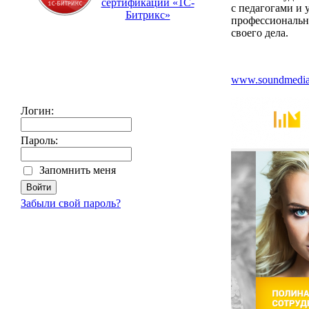
сертификации «1С-
с педагогами и
Битрикс»
профессиональн
своего дела.
www.soundmediak
Логин:
Пароль:
Запомнить меня
Забыли свой пароль?