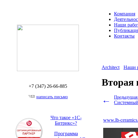
Компания
Деятельнос
Наши рабо
Публикац
Контакты
Architect
Наши 
Вторая 
+7 (347)
26-66-885
написать письмо
←
Предыдущая 
Системный
Что такое «1С-
www.lb-ceramics
Битрикс»?
Программа