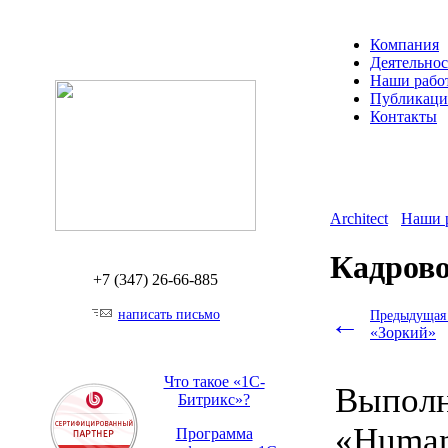
Компания
Деятельнос
Наши рабо
Публикац
Контакты
Architect
Наши 
Кадрово
+7 (347)
26-66-885
написать письмо
←
Предыдущая 
«Зоркий»
Что такое «1С-
Выполн
Битрикс»?
«Human
Программа