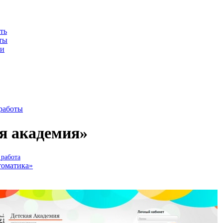
ть
ты
ии
работы
я академия»
работа
томатика»