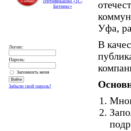
сертификации «1С-
отечес
Битрикс»
коммун
Уфа, р
В каче
Логин:
публик
Пароль:
компан
Запомнить меня
Основн
Забыли свой пароль?
Мног
Запо
подр