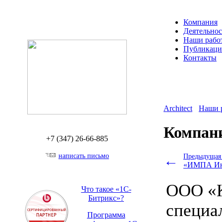
Компания
Деятельнос
Наши рабо
Публикац
Контакты
Architect
Наши 
Компан
+7 (347)
26-66-885
написать письмо
←
Предыдущая 
«ИМПА Ин
ООО «К
Что такое «1С-
Битрикс»?
специа
Программа