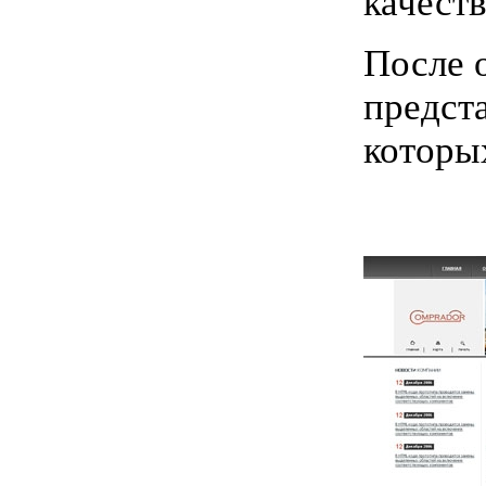
качест
После 
предст
которы