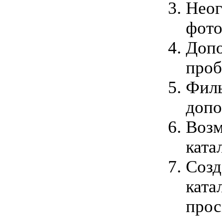
Неог
фото
Допо
пробе
Филь
допо
Возм
ката
Созд
ката
прос