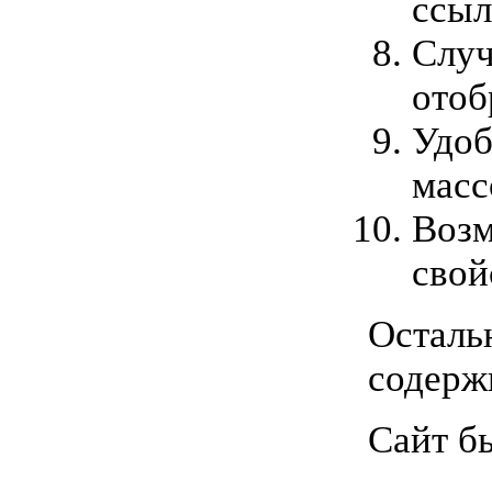
ссыл
Случ
отоб
Удоб
масс
Возм
свой
Осталь
содерж
Сайт б