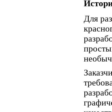
Истори
Для ра
красно
разраб
просты
необыч
Заказч
требов
разрабо
графич