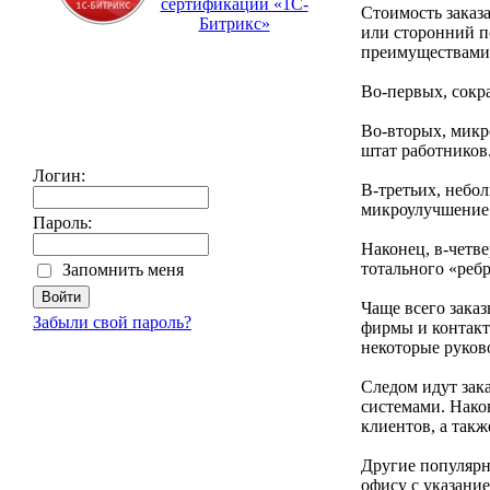
сертификации «1С-
Стоимость заказа
Битрикс»
или сторонний п
преимуществами
Во-первых, сокр
Во-вторых, микр
штат работников
Логин:
В-третьих, небо
микроулучшение н
Пароль:
Наконец, в-четв
тотального «реб
Запомнить меня
Чаще всего зака
Забыли свой пароль?
фирмы и контакт
некоторые руков
Следом идут зак
системами. Нако
клиентов, а такж
Другие популярны
офису с указани