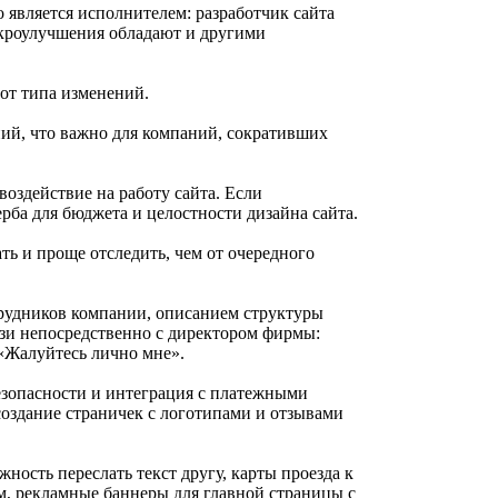
то является исполнителем: разработчик сайта
икроулучшения обладают и другими
от типа изменений.
ий, что важно для компаний, сокративших
оздействие на работу сайта. Если
ерба для бюджета и целостности дизайна сайта.
ть и проще отследить, чем от очередного
трудников компании, описанием структуры
зи непосредственно с директором фирмы:
«Жалуйтесь лично мне».
езопасности и интеграция с платежными
создание страничек с логотипами и отзывами
ность переслать текст другу, карты проезда к
м, рекламные баннеры для главной страницы с