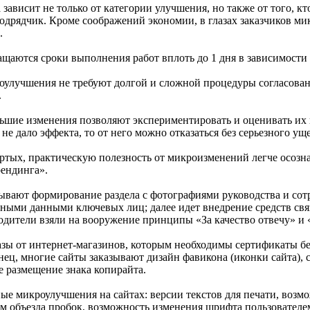
 зависит не только от категории улучшения, но также от того, к
одрядчик. Кроме соображений экономии, в глазах заказчиков м
.
ащаются сроки выполнения работ вплоть до 1 дня в зависимости 
оулучшения не требуют долгой и сложной процедуры согласован
.
льшие изменения позволяют экспериментировать и оценивать их в
е дало эффекта, то от него можно отказаться без серьезного ущ
ертых, практическую полезность от микроизменений легче осозна
рендинга».
зывают формирование раздела с фотографиями руководства и со
ными данными ключевых лиц; далее идет внедрение средств свя
одители взяли на вооружение принципы «За качество отвечу» и 
азы от интернет-магазинов, которым необходимы сертификаты б
нец, многие сайты заказывают дизайн фавикона (иконки сайта), 
е размещение знака копирайта.
е микроулучшения на сайтах: версии текстов для печати, возмож
ем объезда пробок, возможность изменения шрифта пользователе