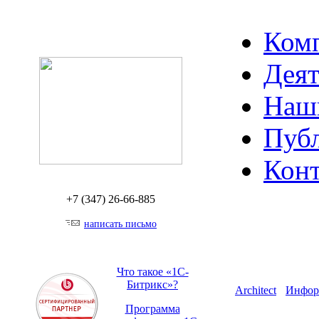
Ком
Деят
Наш
Пуб
Кон
+7 (347)
26-66-885
написать письмо
Что такое «1С-
Битрикс»?
Architect
Инфор
Программа