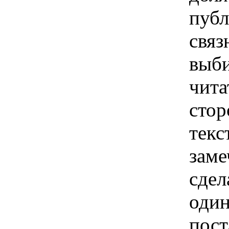
публ
связ
выби
чита
стор
текс
заме
сдел
один
пост