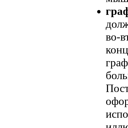
гра
долж
во-в
конц
граф
боль
Пост
офор
испо
иллю