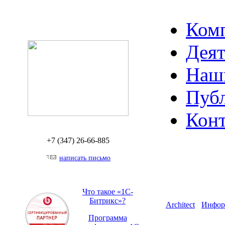
Ком
Деят
Наш
Пуб
Кон
+7 (347)
26-66-885
написать письмо
Что такое «1С-
Битрикс»?
Architect
Инфор
Программа