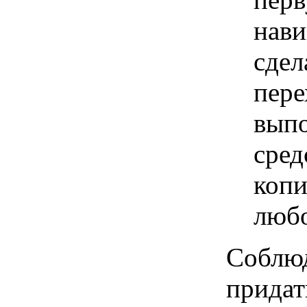
нави
сдел
пере
выпо
сред
копи
любо
Соблюд
придат