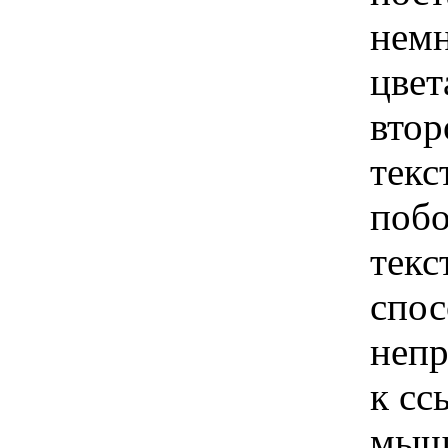
немн
цвет
втор
текс
побо
текс
спос
непр
к сс
мышк