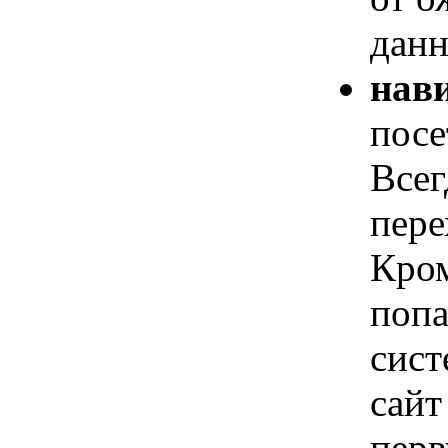
данн
нави
посе
Всег
пере
Кром
попа
сист
сайт
перв