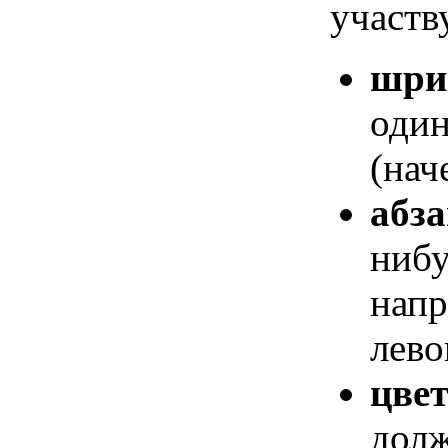
участв
шри
один
(нач
абз
нибу
напр
лево
цвет
долж