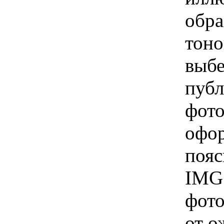
обра
тоно
выбе
публ
фото
офор
пояс
IMG 
фото
от о